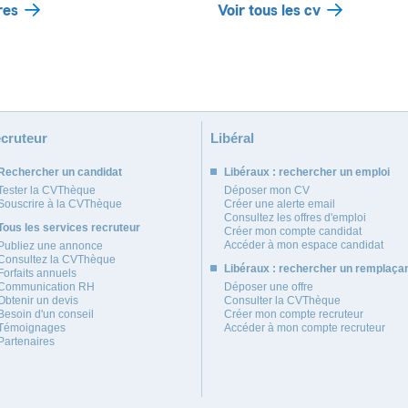
res
Voir tous les cv
cruteur
Libéral
Rechercher un candidat
Libéraux : rechercher un emploi
Tester la CVThèque
Déposer mon CV
Souscrire à la CVThèque
Créer une alerte email
Consultez les offres d'emploi
Tous les services recruteur
Créer mon compte candidat
Accéder à mon espace candidat
Publiez une annonce
Consultez la CVThèque
Libéraux : rechercher un remplaça
Forfaits annuels
Communication RH
Déposer une offre
Obtenir un devis
Consulter la CVThèque
Besoin d'un conseil
Créer mon compte recruteur
Témoignages
Accéder à mon compte recruteur
Partenaires