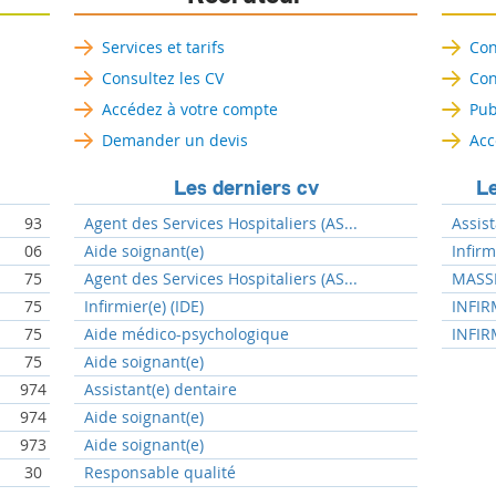
Services et tarifs
Con
Consultez les CV
Con
Accédez à votre compte
Pub
Demander un devis
Acc
Les derniers cv
Le
93
Agent des Services Hospitaliers (AS...
Assist
06
Aide soignant(e)
Infir
75
Agent des Services Hospitaliers (AS...
MASSE
75
Infirmier(e) (IDE)
INFIR
75
Aide médico-psychologique
INFIR
75
Aide soignant(e)
974
Assistant(e) dentaire
974
Aide soignant(e)
973
Aide soignant(e)
30
Responsable qualité