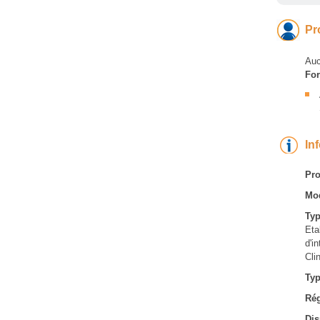
Pr
Auc
For
In
Pro
Mod
Typ
Eta
d'i
Cli
Typ
Rég
Dis