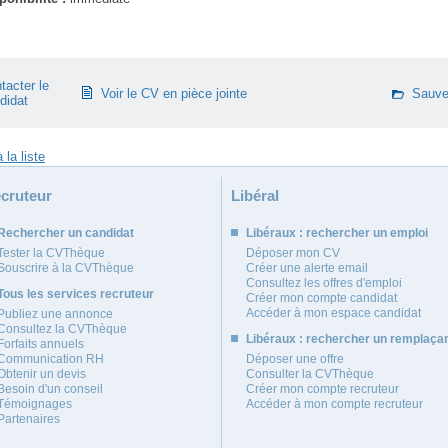
tacter le
Voir le CV en pièce jointe
Sauve
didat
cruteur
Libéral
Rechercher un candidat
Libéraux : rechercher un emploi
Tester la CVThèque
Déposer mon CV
Souscrire à la CVThèque
Créer une alerte email
Consultez les offres d'emploi
Tous les services recruteur
Créer mon compte candidat
Accéder à mon espace candidat
Publiez une annonce
Consultez la CVThèque
Libéraux : rechercher un remplaça
Forfaits annuels
Communication RH
Déposer une offre
Obtenir un devis
Consulter la CVThèque
Besoin d'un conseil
Créer mon compte recruteur
Témoignages
Accéder à mon compte recruteur
Partenaires