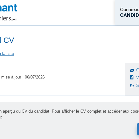
Connexi
CANDID
l CV
Pas encore c
C
 mise à jour : 06/07/2026
V
S
un aperçu du CV du candidat. Pour afficher le CV complet et accéder aux co
r.