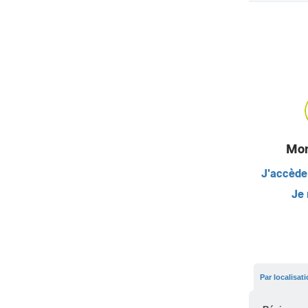
Mon
J'accède
Je 
Par localisat