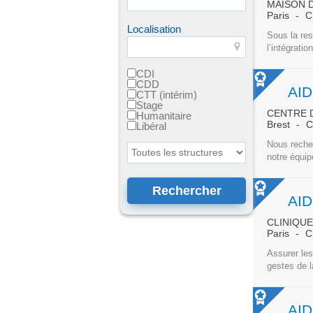
MAISON 
Paris
C
Localisation
Sous la res
l’intégratio
CDI
CDD
AID
CTT (intérim)
Stage
CENTRE 
Humanitaire
Brest
C
Libéral
Nous recher
Toutes les structures
notre équip
AID
CLINIQU
Paris
C
Assurer les
gestes de l