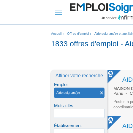
Accueil
Offres d'emploi
Aide soignant(e) et auxiliai
1833 offres d'emploi - A
Affiner votre recherche
AI
Emploi
MAISON 
Aide soignant(e)
Paris
C
Postes à po
Mots-clés
coordinatri
AI
Établissement