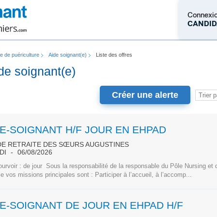
Connexi
CANDID
re de puériculture
Aide soignant(e)
Liste des offres
M'inscrire
ide soignant(e)
Créer une alerte
DE-SOIGNANT H/F JOUR EN EHPAD
DE RETRAITE DES SŒURS AUGUSTINES
DI
06/08/2026
urvoir : de jour Sous la responsabilité de la responsable du Pôle Nursing et de
ce vos missions principales sont : Participer à l’accueil, à l’accomp...
DE-SOIGNANT DE JOUR EN EHPAD H/F