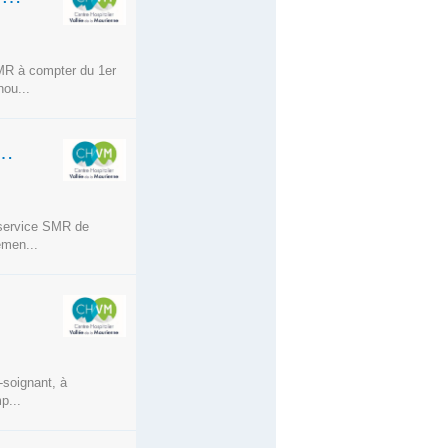
SMR à compter du 1er
ou...
T AU SMR - SITE DE SAINT JEAN DE MAURIENNE
u service SMR de
emen...
-soignant, à
p...