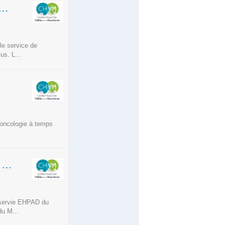
NTE EN CHIRURGIE EN REMPLACEMENT CONGÉ DE MATERNITÉ
le service de
us. L...
 oncologie à temps
AIDE-SOIGNANTE DE NUIT EN EHPAD - SITE DE MODANE
u servie EHPAD du
du M...