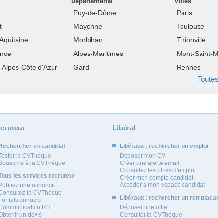
Départements
Villes
Puy-de-Dôme
Paris
t
Mayenne
Toulouse
Aquitaine
Morbihan
Thionville
ance
Alpes-Maritimes
Mont-Saint-M
-Alpes-Côte d'Azur
Gard
Rennes
Toutes
cruteur
Libéral
Rechercher un candidat
Libéraux : rechercher un emploi
Tester la CVThèque
Déposer mon CV
Souscrire à la CVThèque
Créer une alerte email
Consultez les offres d'emploi
Tous les services recruteur
Créer mon compte candidat
Accéder à mon espace candidat
Publiez une annonce
Consultez la CVThèque
Libéraux : rechercher un remplaça
Forfaits annuels
Communication RH
Déposer une offre
Obtenir un devis
Consulter la CVThèque