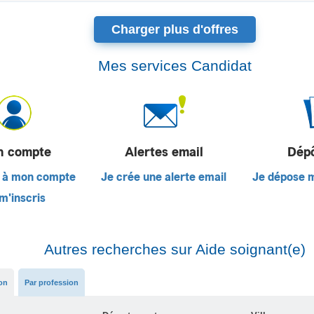
Charger plus d'offres
Mes services Candidat
 compte
Alertes email
Dép
 à mon compte
Je crée une alerte email
Je dépose 
m'inscris
Autres recherches sur Aide soignant(e)
ion
Par profession