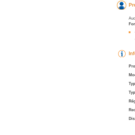
Pr
Auc
For
In
Pro
Mod
Typ
Typ
Rég
Rec
Dis