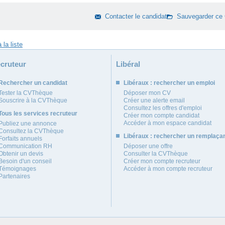
Contacter le candidat
Sauvegarder ce
cruteur
Libéral
Rechercher un candidat
Libéraux : rechercher un emploi
Tester la CVThèque
Déposer mon CV
Souscrire à la CVThèque
Créer une alerte email
Consultez les offres d'emploi
Tous les services recruteur
Créer mon compte candidat
Accéder à mon espace candidat
Publiez une annonce
Consultez la CVThèque
Libéraux : rechercher un remplaça
Forfaits annuels
Communication RH
Déposer une offre
Obtenir un devis
Consulter la CVThèque
Besoin d'un conseil
Créer mon compte recruteur
Témoignages
Accéder à mon compte recruteur
Partenaires