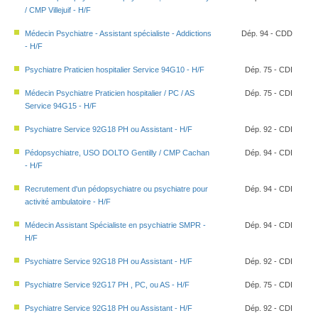
/ CMP Villejuif - H/F
Médecin Psychiatre - Assistant spécialiste - Addictions
Dép. 94 - CDD
- H/F
Psychiatre Praticien hospitalier Service 94G10 - H/F
Dép. 75 - CDI
Médecin Psychiatre Praticien hospitalier / PC / AS
Dép. 75 - CDI
Service 94G15 - H/F
Psychiatre Service 92G18 PH ou Assistant - H/F
Dép. 92 - CDI
Pédopsychiatre, USO DOLTO Gentilly / CMP Cachan
Dép. 94 - CDI
- H/F
Recrutement d'un pédopsychiatre ou psychiatre pour
Dép. 94 - CDI
activité ambulatoire - H/F
Médecin Assistant Spécialiste en psychiatrie SMPR -
Dép. 94 - CDI
H/F
Psychiatre Service 92G18 PH ou Assistant - H/F
Dép. 92 - CDI
Psychiatre Service 92G17 PH , PC, ou AS - H/F
Dép. 75 - CDI
Psychiatre Service 92G18 PH ou Assistant - H/F
Dép. 92 - CDI