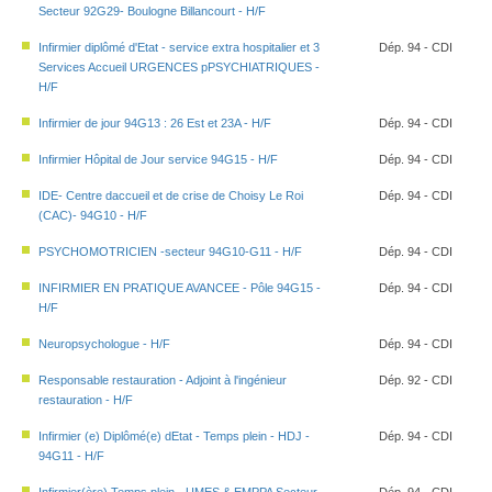
Secteur 92G29- Boulogne Billancourt - H/F
Infirmier diplômé d'Etat - service extra hospitalier et 3
Dép. 94 - CDI
Services Accueil URGENCES pPSYCHIATRIQUES -
H/F
Infirmier de jour 94G13 : 26 Est et 23A - H/F
Dép. 94 - CDI
Infirmier Hôpital de Jour service 94G15 - H/F
Dép. 94 - CDI
IDE- Centre daccueil et de crise de Choisy Le Roi
Dép. 94 - CDI
(CAC)- 94G10 - H/F
PSYCHOMOTRICIEN -secteur 94G10-G11 - H/F
Dép. 94 - CDI
INFIRMIER EN PRATIQUE AVANCEE - Pôle 94G15 -
Dép. 94 - CDI
H/F
Neuropsychologue - H/F
Dép. 94 - CDI
Responsable restauration - Adjoint à l'ingénieur
Dép. 92 - CDI
restauration - H/F
Infirmier (e) Diplômé(e) dEtat - Temps plein - HDJ -
Dép. 94 - CDI
94G11 - H/F