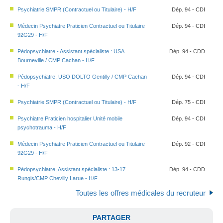
Psychiatrie SMPR (Contractuel ou Titulaire) - H/F
Dép. 94 - CDI
Médecin Psychiatre Praticien Contractuel ou Titulaire
Dép. 94 - CDI
92G29 - H/F
Pédopsychiatre - Assistant spécialiste : USA
Dép. 94 - CDD
Bourneville / CMP Cachan - H/F
Pédopsychiatre, USO DOLTO Gentilly / CMP Cachan
Dép. 94 - CDI
- H/F
Psychiatrie SMPR (Contractuel ou Titulaire) - H/F
Dép. 75 - CDI
Psychiatre Praticien hospitalier Unité mobile
Dép. 94 - CDI
psychotrauma - H/F
Médecin Psychiatre Praticien Contractuel ou Titulaire
Dép. 92 - CDI
92G29 - H/F
Pédopsychiatre, Assistant spécialiste : 13-17
Dép. 94 - CDD
Rungis/CMP Chevilly Larue - H/F
Toutes les offres médicales du recruteur
PARTAGER