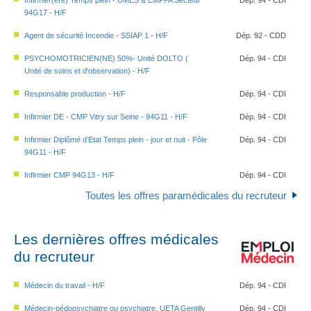
Infirmier(ère) Temps plein - UMES & EMPPA Secteur
Dép. 94 - CDI
94G17 - H/F
Agent de sécurité Incendie - SSIAP 1 - H/F
Dép. 92 - CDD
PSYCHOMOTRICIEN(NE) 50%- Unité DOLTO (
Dép. 94 - CDI
Unité de soins et d'observation) - H/F
Responsable production - H/F
Dép. 94 - CDI
Infirmier DE - CMP Vitry sur Seine - 94G11 - H/F
Dép. 94 - CDI
Infirmier Diplômé d’Etat Temps plein - jour et nuit - Pôle
Dép. 94 - CDI
94G11 - H/F
Infirmier CMP 94G13 - H/F
Dép. 94 - CDI
Toutes les offres paramédicales du recruteur
Les dernières offres médicales
du recruteur
Médecin du travail - H/F
Dép. 94 - CDI
Médecin-pédopsychiatre ou psychiatre, UETA Gentilly
Dép. 94 - CDI