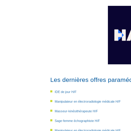
Les dernières offres paraméd
IDE de jour H/F
Manipulateur en électroradiologie médicale H/F
Masseur-kinésithérapeute H/F
Sage-femme échographiste H/F
Manipulateur en électroradiologie médicale H/F