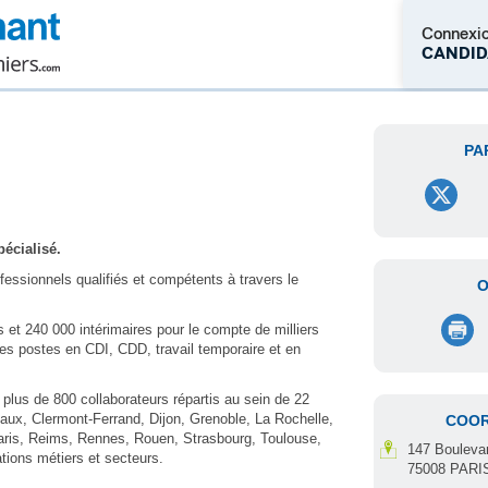
Connexi
CANDID
M'inscrire
PA
écialisé.
essionnels qualifiés et compétents à travers le
O
et 240 000 intérimaires pour le compte de milliers
des postes en CDI, CDD, travail temporaire et en
lus de 800 collaborateurs répartis au sein de 22
eaux, Clermont-Ferrand, Dijon, Grenoble, La Rochelle,
COO
 Paris, Reims, Rennes, Rouen, Strasbourg, Toulouse,
147 Bouleva
tions métiers et secteurs.
75008 PARI