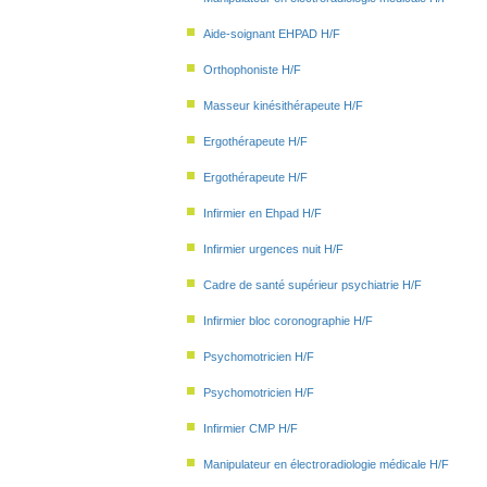
Aide-soignant EHPAD H/F
Orthophoniste H/F
Masseur kinésithérapeute H/F
Ergothérapeute H/F
Ergothérapeute H/F
Infirmier en Ehpad H/F
Infirmier urgences nuit H/F
Cadre de santé supérieur psychiatrie H/F
Infirmier bloc coronographie H/F
Psychomotricien H/F
Psychomotricien H/F
Infirmier CMP H/F
Manipulateur en électroradiologie médicale H/F