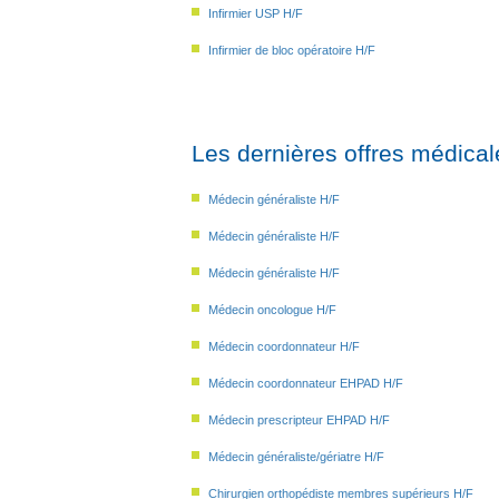
Infirmier USP H/F
Infirmier de bloc opératoire H/F
Les dernières offres médical
Médecin généraliste H/F
Médecin généraliste H/F
Médecin généraliste H/F
Médecin oncologue H/F
Médecin coordonnateur H/F
Médecin coordonnateur EHPAD H/F
Médecin prescripteur EHPAD H/F
Médecin généraliste/gériatre H/F
Chirurgien orthopédiste membres supérieurs H/F