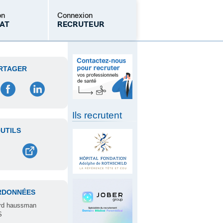
on
Connexion
AT
RECRUTEUR
Mot de passe oublié
RTAGER
Ils recrutent
UTILS
RDONNÉES
rd haussman
S