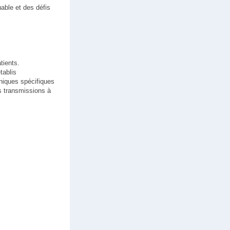
uable et des défis
tients.
tablis
hniques spécifiques
les transmissions à