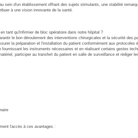
u sein d'un établissement offrant des sujets stimulants, une stabilité remarq
ribuer à une vision innovante de la santé.
n tant qu'Infirmier de bloc opératoire dans notre hôpital ?
rantir le bon déroulement des interventions chirurgicales et la sécurité des pa
 assurer la préparation et l'installation du patient conformément aux protocoles é
n en fournissant les instruments nécessaires et en réalisant certains gestes tec
matériel, participer au transfert du patient en salle de surveillance et rédiger 
naire
lement l'accès à ces avantages :