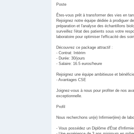
Poste
Êtes-vous prêt à transformer des vies en tant
Rejoignez notre équipe dédiée à prodiguer de
préparation et l'analyse des échantillons bio
surveillez l'état des patients sous votre resp
laboratoire pour optimiser l'efficacité des soi
Découvrez ce package attractif :
- Contrat: Intérim
- Durée: 30/jours
- Salaire: 16.5 euros/heure
Rejoignez une équipe ambitieuse et bénéficie
- Avantages CSE
Joignez-vous à nous pour profiter de nos ava
exceptionnelle.
Profil
Nous recherchons un(e) Infirmier(ère) de labor
- Vous possédez un Diplôme d'État d'Infirmier
- Une expérience de 3 ans minimum en milieu