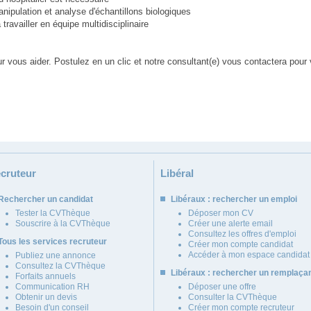
ipulation et analyse d'échantillons biologiques
 travailler en équipe multidisciplinaire
ous aider. Postulez en un clic et notre consultant(e) vous contactera pour v
cruteur
Libéral
Rechercher un candidat
Libéraux : rechercher un emploi
Tester la CVThèque
Déposer mon CV
Souscrire à la CVThèque
Créer une alerte email
Consultez les offres d'emploi
Tous les services recruteur
Créer mon compte candidat
Accéder à mon espace candidat
Publiez une annonce
Consultez la CVThèque
Libéraux : rechercher un remplaça
Forfaits annuels
Communication RH
Déposer une offre
Obtenir un devis
Consulter la CVThèque
Besoin d'un conseil
Créer mon compte recruteur