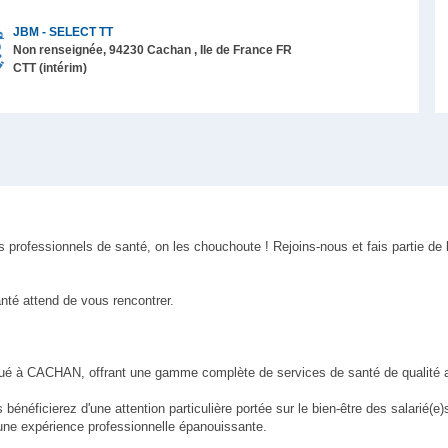
JBM - SELECT TT
Non renseignée,
94230
Cachan
, Ile de France
FR
CTT (intérim)
 professionnels de santé, on les chouchoute ! Rejoins-nous et fais partie de 
nté attend de vous rencontrer.
itué à CACHAN, offrant une gamme complète de services de santé de qualité a
énéficierez d'une attention particulière portée sur le bien-être des salarié(e)
 une expérience professionnelle épanouissante.