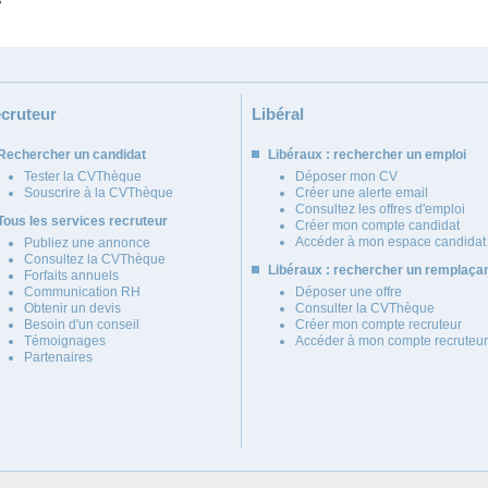
cruteur
Libéral
Rechercher un candidat
Libéraux : rechercher un emploi
Tester la CVThèque
Déposer mon CV
Souscrire à la CVThèque
Créer une alerte email
Consultez les offres d'emploi
Tous les services recruteur
Créer mon compte candidat
Accéder à mon espace candidat
Publiez une annonce
Consultez la CVThèque
Libéraux : rechercher un remplaça
Forfaits annuels
Communication RH
Déposer une offre
Obtenir un devis
Consulter la CVThèque
Besoin d'un conseil
Créer mon compte recruteur
Témoignages
Accéder à mon compte recruteur
Partenaires