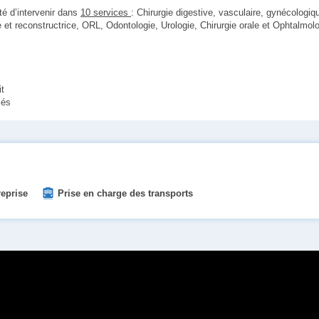
té d’intervenir dans
10 services
: Chirurgie digestive, vasculaire, gynécologiq
e et reconstructrice, ORL, Odontologie, Urologie, Chirurgie orale et Ophtalmolo
it
iés
reprise
Prise en charge des transports