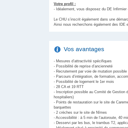
Votre profil :
- Idéalement, vous disposez du DE Infirmier 
Le CHU s’inscrit également dans une démar
Ainsi nous recherchons également des IDE e
Vos avantages
- Mesures d’attractivité spécifiques
- Possibilité de reprise d’ancienneté
- Recrutement par voie de mutation possible
- Parcours d’intégration, de formation, acco
- Possibilité de logement le 1er mois
- 28 CA et 19 RTT
- Inscription possible au Comité de Gestion
hospitaliers)
- Points de restauration sur le site de Carem
barquettes
- 2 crèches sur le site de Nîmes
- Accessibilité : à 5 min de l’autoroute, 40 m
- Desservi par les bus, le trambus T2, appli
- Idéalement situé à proximité de commerce