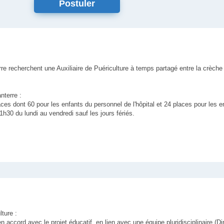
Postuler
re recherchent une Auxiliaire de Puériculture à temps partagé entre la crèche 
nterre :
ces dont 60 pour les enfants du personnel de l'hôpital et 24 places pour les en
1h30 du lundi au vendredi sauf les jours fériés.
lture :
en accord avec le projet éducatif, en lien avec une équipe pluridisciplinaire (Di