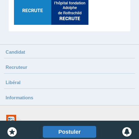
Candidat
Recruteur
Libéral
Informations
Sauvegarder cette offre
Rece
Postuler