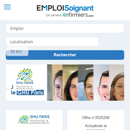
Offre n°2525208
Actualisée le