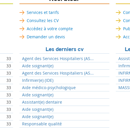
Services et tarifs
Con
Consultez les CV
Con
Accédez à votre compte
Pub
Demander un devis
Acc
Les derniers cv
Le
33
Agent des Services Hospitaliers (AS...
Assist
33
Aide soignant(e)
Infir
33
Agent des Services Hospitaliers (AS...
INFIR
33
Infirmier(e) (IDE)
INFIR
33
Aide médico-psychologique
MASSE
33
Aide soignant(e)
33
Assistant(e) dentaire
33
Aide soignant(e)
33
Aide soignant(e)
33
Responsable qualité