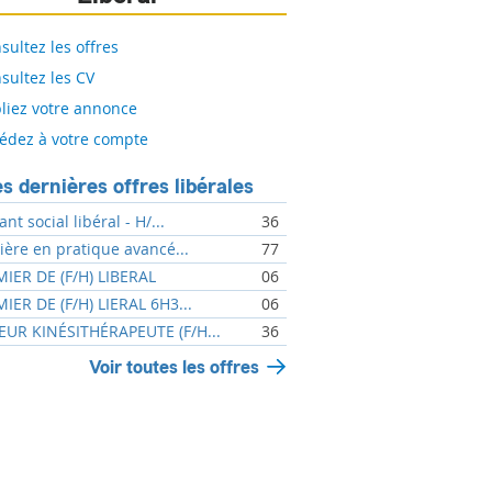
sultez les offres
sultez les CV
liez votre annonce
édez à votre compte
s dernières offres libérales
ant social libéral - H/...
36
mière en pratique avancé...
77
MIER DE (F/H) LIBERAL
06
MIER DE (F/H) LIERAL 6H3...
06
UR KINÉSITHÉRAPEUTE (F/H...
36
Voir toutes les offres