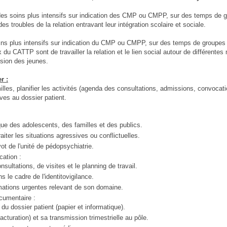
es soins plus intensifs sur indication des CMP ou CMPP, sur des temps de 
s troubles de la relation entravant leur intégration scolaire et sociale.
ns plus intensifs sur indication du CMP ou CMPP, sur des temps de groupes
du CATTP sont de travailler la relation et le lien social autour de différentes
ssion des jeunes.
r :
milles, planifier les activités (agenda des consultations, admissions, convocati
ives au dossier patient.
que des adolescents, des familles et des publics.
aiter les situations agressives ou conflictuelles.
vot de l'unité de pédopsychiatrie.
cation :
sultations, de visites et le planning de travail.
s le cadre de l'identitovigilance.
formations urgentes relevant de son domaine.
ocumentaire :
s du dossier patient (papier et informatique).
facturation) et sa transmission trimestrielle au pôle.