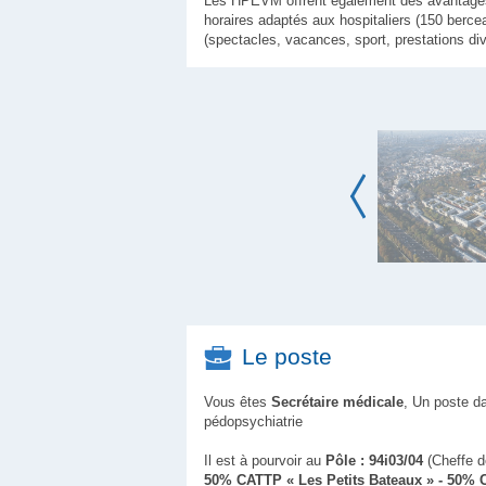
Les HPEVM offrent également des avantages so
horaires adaptés aux hospitaliers (150 bercea
(spectacles, vacances, sport, prestations div
Le poste
Vous êtes
Secrétaire médicale
, Un poste d
pédopsychiatrie
Il est à pourvoir au
Pôle : 94i03/04
(Cheffe 
50% CATTP « Les Petits Bateaux » - 50% C