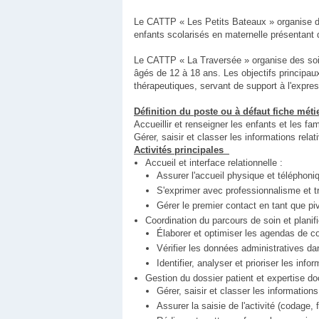
Le CATTP « Les Petits Bateaux » organise d
enfants scolarisés en maternelle présentant de
Le CATTP « La Traversée » organise des soi
âgés de 12 à 18 ans. Les objectifs principaux 
thérapeutiques, servant de support à l'expre
Définition du poste ou à défaut fiche métie
Accueillir et renseigner les enfants et les fa
Gérer, saisir et classer les informations relat
Activités principales
Accueil et interface relationnelle :
Assurer l'accueil physique et téléphoni
S'exprimer avec professionnalisme et tr
Gérer le premier contact en tant que pi
Coordination du parcours de soin et planifi
Élaborer et optimiser les agendas de con
Vérifier les données administratives dan
Identifier, analyser et prioriser les in
Gestion du dossier patient et expertise d
Gérer, saisir et classer les information
Assurer la saisie de l'activité (codage, 