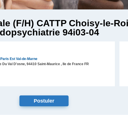
ale (F/H) CATTP Choisy-le-Roi
dopsychiatrie 94i03-04
 Paris Est Val-de-Marne
e Du Val D'osne,
94410
Saint-Maurice
, Ile de France
FR
Postuler