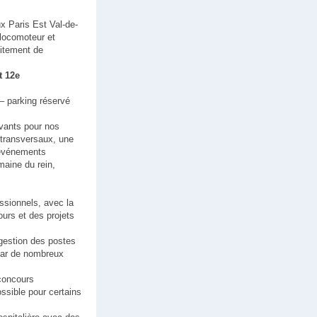
x Paris Est Val-de-
, locomoteur et
aitement de
t 12e
– parking réservé
ovants pour nos
 transversaux, une
x événements
maine du rein,
ssionnels, avec la
urs et des projets
 gestion des postes
par de nombreux
 concours
ssible pour certains