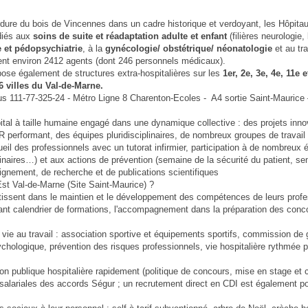
dure du bois de Vincennes dans un cadre historique et verdoyant, les Hôpitau
diés aux
soins de suite et réadaptation adulte et enfant
(filières neurologie
e et pédopsychiatrie
, à la
gynécologie/ obstétrique/ néonatologie
et au tr
ient environ 2412 agents (dont 246 personnels médicaux).
ose également de structures extra-hospitalières sur les
1er, 2e, 3e, 4e, 11e e
6 villes du Val-de-Marne.
us 111-77-325-24 - Métro Ligne 8 Charenton-Ecoles - A4 sortie Saint-Maurice 
tal à taille humaine engagé dans une dynamique collective : des projets inn
R performant, des équipes pluridisciplinaires, de nombreux groupes de travail
ccueil des professionnels avec un tutorat infirmier, participation à de nombreu
naires…) et aux actions de prévention (semaine de la sécurité du patient, se
nement, de recherche et de publications scientifiques
Est Val-de-Marne (Site Saint-Maurice) ?
tissent dans le maintien et le développement des compétences de leurs profe
ant calendrier de formations, l'accompagnement dans la préparation des conco
de vie au travail : association sportive et équipements sportifs, commission de
ologique, prévention des risques professionnels, vie hospitalière rythmée 
n publique hospitalière rapidement (politique de concours, mise en stage et
 salariales des accords Ségur ; un recrutement direct en CDI est également po