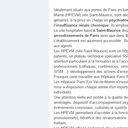
Idéalement situés aux portes de Paris en bor
Marne (HPEVM) site Saint-Maurice, sont dé
gériatrie), à la prise en charge en
psychiatri
l’insuffisance rénale chronique
. Ils emplo
Le site hospitalier basé
à Saint-Maurice
disp
arrondissements de Paris
ainsi que dans
1
L’établissement est aisément accessible : B
aux agents.
Les HPEVM (site Saint-Maurice) sont un hôpi
patients, un plateau technique spécialisé SS
attention particulière à la formation et à l’a
professionnels (colloques, conférences, sémi
SISM…), développement des actions d’enseig
Pourquoi venir travailler aux Hôpitaux Paris 
Les Hôpitaux Paris Est Val-de-Marne s'inves
mise à disposition chaque année d'un import
individuels.
Une attention réelle est portée à la qualité 
aménagés, dispositif d’accompagnement psych
événements conviviaux, culturels et sportifs.
Les HPEVM permettent d’accéder à la fonctio
promotionnels), bénéfice des revalorisations
métiers.