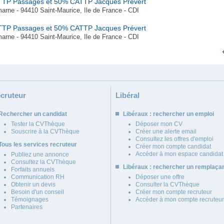
ATTP Passages et 50% CATTP Jacques Prévert
arne - 94410 Saint-Maurice, Ile de France - CDI
ATTP Passages et 50% CATTP Jacques Prévert
arne - 94410 Saint-Maurice, Ile de France - CDI
cruteur
Libéral
Rechercher un candidat
Libéraux : rechercher un emploi
Tester la CVThèque
Déposer mon CV
Souscrire à la CVThèque
Créer une alerte email
Consultez les offres d'emploi
Tous les services recruteur
Créer mon compte candidat
Accéder à mon espace candidat
Publiez une annonce
Consultez la CVThèque
Libéraux : rechercher un remplaça
Forfaits annuels
Communication RH
Déposer une offre
Obtenir un devis
Consulter la CVThèque
Besoin d'un conseil
Créer mon compte recruteur
Témoignages
Accéder à mon compte recruteur
Partenaires