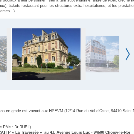
ciaux à leur personnel : self à tarif subventionné, arbre de Noël, crèche h
ux), tickets restaurant pour les structures extra-hospitalières, et les presta
erses...).
ans ce grade est vacant aux HPEVM (12/14 Rue du Val d’Osne, 94410 Saint-
de Pôle : Dr RUEL)
ATTP « La Traversée » au 43, Avenue Louis Luc - 94600 Choisy-le-Roi