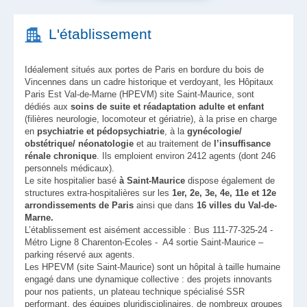
L'établissement
Idéalement situés aux portes de Paris en bordure du bois de
Vincennes dans un cadre historique et verdoyant, les Hôpitaux
Paris Est Val-de-Marne (HPEVM) site Saint-Maurice, sont
dédiés aux
soins de suite et réadaptation adulte et enfant
(filières neurologie, locomoteur et gériatrie), à la prise en charge
en
psychiatrie et pédopsychiatrie
, à la
gynécologie/
obstétrique/ néonatologie
et au traitement de
l’insuffisance
rénale chronique
. Ils emploient environ 2412 agents (dont 246
personnels médicaux).
Le site hospitalier basé
à Saint-Maurice
dispose également de
structures extra-hospitalières sur les
1er, 2e, 3e, 4e, 11e et 12e
arrondissements de Paris
ainsi que dans
16 villes du Val-de-
Marne.
L’établissement est aisément accessible : Bus 111-77-325-24 -
Métro Ligne 8 Charenton-Ecoles - A4 sortie Saint-Maurice –
parking réservé aux agents.
Les HPEVM (site Saint-Maurice) sont un hôpital à taille humaine
engagé dans une dynamique collective : des projets innovants
pour nos patients, un plateau technique spécialisé SSR
performant, des équipes pluridisciplinaires, de nombreux groupes