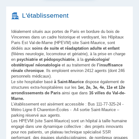
L'établissement
Idéalement situés aux portes de Paris en bordure du bois de
Vincennes dans un cadre historique et verdoyant, les Hôpitaux
Paris Est Val-de-Marne (HPEVM) site Saint-Maurice, sont
dédiés aux
soins de suite et réadaptation adulte et enfant
(filières neurologie, locomoteur et gériatrie), à la prise en charge
en
psychiatrie et pédopsychiatrie
, à la
gynécologie/
obstétrique/ néonatologie
et au traitement de
l’insuffisance
rénale chronique
. Ils emploient environ 2412 agents (dont 246
personnels médicaux).
Le site hospitalier basé
à Saint-Maurice
dispose également de
structures extra-hospitalières sur les
1er, 2e, 3e, 4e, 11e et 12e
arrondissements de Paris
ainsi que dans
16 villes du Val-de-
Marne.
L’établissement est aisément accessible : Bus 111-77-325-24 -
Métro Ligne 8 Charenton-Ecoles - A4 sortie Saint-Maurice –
parking réservé aux agents.
Les HPEVM (site Saint-Maurice) sont un hôpital à taille humaine
engagé dans une dynamique collective : des projets innovants
pour nos patients, un plateau technique spécialisé SSR
performant, des équipes pluridisciplinaires, de nombreux groupes