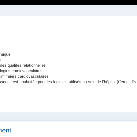
amique,
l
es qualités relationnelles
ogies cardiovasculaires
ns infirmiers cardiovasculaires
sance est souhaitée pour les logiciels utilisés au sein de l’hôpital (Cerner,
ment