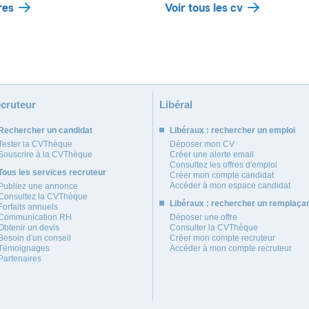
res
Voir tous les cv
cruteur
Libéral
Rechercher un candidat
Libéraux : rechercher un emploi
Tester la CVThèque
Déposer mon CV
Souscrire à la CVThèque
Créer une alerte email
Consultez les offres d'emploi
Tous les services recruteur
Créer mon compte candidat
Accéder à mon espace candidat
Publiez une annonce
Consultez la CVThèque
Libéraux : rechercher un remplaça
Forfaits annuels
Communication RH
Déposer une offre
Obtenir un devis
Consulter la CVThèque
Besoin d'un conseil
Créer mon compte recruteur
Témoignages
Accéder à mon compte recruteur
Partenaires