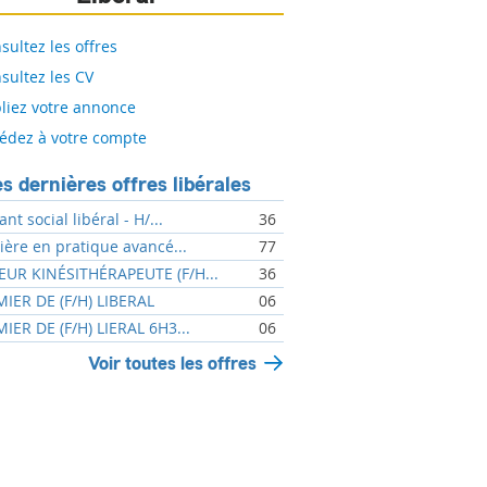
sultez les offres
sultez les CV
liez votre annonce
édez à votre compte
s dernières offres libérales
ant social libéral - H/...
36
mière en pratique avancé...
77
UR KINÉSITHÉRAPEUTE (F/H...
36
MIER DE (F/H) LIBERAL
06
MIER DE (F/H) LIERAL 6H3...
06
Voir toutes les offres