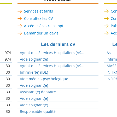
Services et tarifs
Con
Consultez les CV
Con
Accédez à votre compte
Pub
Demander un devis
Acc
Les derniers cv
Le
974
Agent des Services Hospitaliers (AS...
Assist
974
Aide soignant(e)
Infir
30
Agent des Services Hospitaliers (AS...
MASSE
30
Infirmier(e) (IDE)
INFIR
30
Aide médico-psychologique
INFIR
30
Aide soignant(e)
30
Assistant(e) dentaire
30
Aide soignant(e)
30
Aide soignant(e)
30
Responsable qualité