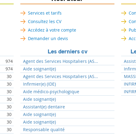
Services et tarifs
Con
Consultez les CV
Con
Accédez à votre compte
Pub
Demander un devis
Acc
Les derniers cv
Le
974
Agent des Services Hospitaliers (AS...
Assist
974
Aide soignant(e)
Infir
30
Agent des Services Hospitaliers (AS...
MASSE
30
Infirmier(e) (IDE)
INFIR
30
Aide médico-psychologique
INFIR
30
Aide soignant(e)
30
Assistant(e) dentaire
30
Aide soignant(e)
30
Aide soignant(e)
30
Responsable qualité