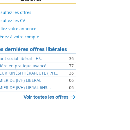
sultez les offres
sultez les CV
liez votre annonce
édez à votre compte
s dernières offres libérales
ant social libéral - H/...
36
mière en pratique avancé...
77
UR KINÉSITHÉRAPEUTE (F/H...
36
MIER DE (F/H) LIBERAL
06
MIER DE (F/H) LIERAL 6H3...
06
Voir toutes les offres