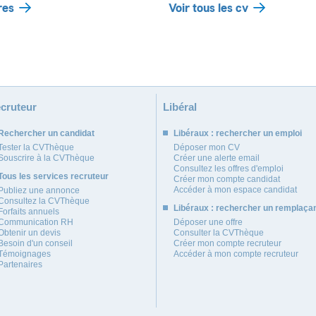
res
Voir tous les cv
cruteur
Libéral
Rechercher un candidat
Libéraux : rechercher un emploi
Tester la CVThèque
Déposer mon CV
Souscrire à la CVThèque
Créer une alerte email
Consultez les offres d'emploi
Tous les services recruteur
Créer mon compte candidat
Accéder à mon espace candidat
Publiez une annonce
Consultez la CVThèque
Libéraux : rechercher un remplaça
Forfaits annuels
Communication RH
Déposer une offre
Obtenir un devis
Consulter la CVThèque
Besoin d'un conseil
Créer mon compte recruteur
Témoignages
Accéder à mon compte recruteur
Partenaires