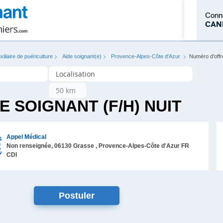
Conn
CAN
xiliaire de puériculture
Aide soignant(e)
Provence-Alpes-Côte d'Azur
Numéro d'offr
M'inscrire
E SOIGNANT (F/H) NUIT
Appel Médical
Non renseignée,
06130
Grasse
, Provence-Alpes-Côte d'Azur
FR
CDI