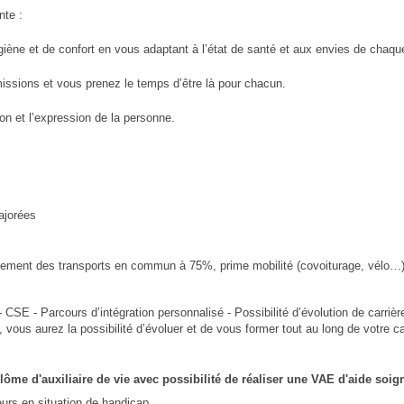
nte :
giène et de confort en vous adaptant à l’état de santé et aux envies de chaque
s missions et vous prenez le temps d’être là pour chacun.
n et l’expression de la personne.
ajorées
sement des transports en commun à 75%, prime mobilité (covoiturage, vélo…
- CSE - Parcours d’intégration personnalisé - Possibilité d’évolution de carriè
vous aurez la possibilité d’évoluer et de vous former tout au long de votre ca
me d'auxiliaire de vie avec possibilité de réaliser une VAE d'aide soign
eurs en situation de handicap.