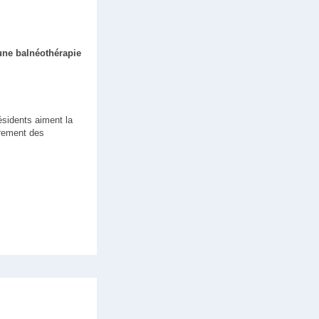
une balnéothérapie
ésidents aiment la
èrement des