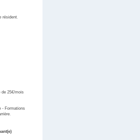
 résident.
) de 25€/mois
re - Formations
rrière.
ant(e)