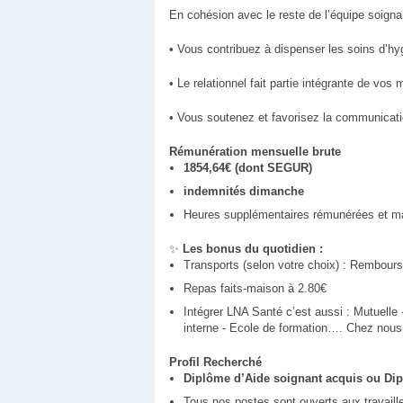
En cohésion avec le reste de l’équipe soigna
• Vous contribuez à dispenser les soins d’hy
• Le relationnel fait partie intégrante de vo
• Vous soutenez et favorisez la communicatio
Rémunération mensuelle brute
1854,64€ (dont SEGUR)
indemnités dimanche
Heures supplémentaires rémunérées et m
✨
Les bonus du quotidien :
Transports (selon votre choix) : Rembour
Repas faits-maison à 2.80€
Intégrer LNA Santé c’est aussi : Mutuelle 
interne - Ecole de formation…. Chez nous, 
Profil Recherché
Diplôme d’Aide soignant acquis ou Diplô
Tous nos postes sont ouverts aux travaill