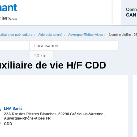
Conn
CAN
xiliaire de puériculture
Aide soignant(e)
Auvergne-Rhône-Alpes
Numéro d'offre : 
M'inscrire
xiliaire de vie H/F CDD
LNA Santé
22A Rte des Pierres Blanches,
69290
Grézieu-la-Varenne
,
Auvergne-Rhône-Alpes
FR
CDD