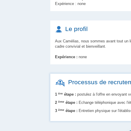
Expérience : none
Le profil
Aux Camélias, nous sommes avant tout un lieu
cadre convivial et bienveillant.
Expérience :
none
Processus de recrute
ère
1
étape :
postulez à l'offre en envoyant 
ème
2
étape :
Echange téléphonique avec l'é
ème
3
étape :
Entretien physique sur l'établ