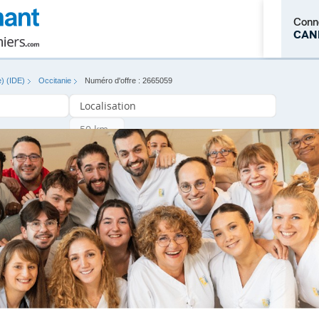
Conn
CAN
e) (IDE)
Occitanie
Numéro d'offre : 2665059
M'inscrire