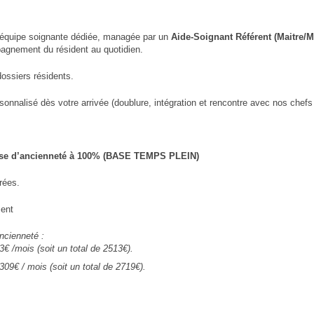
 équipe soignante dédiée, managée par un
Aide-Soignant Référent (Maitre/M
pagnement du résident au quotidien.
dossiers résidents.
nnalisé dès votre arrivée (doublure, intégration et rencontre avec nos chef
rise d’ancienneté à 100% (BASE TEMPS PLEIN)
rées.
ment
ncienneté :
€ /mois (soit un total de 2513€).
09€ / mois (soit un total de 2719€).