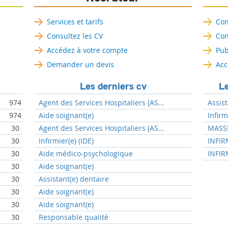
Services et tarifs
Con
Consultez les CV
Con
Accédez à votre compte
Pub
Demander un devis
Acc
Les derniers cv
Le
974
Agent des Services Hospitaliers (AS...
Assist
974
Aide soignant(e)
Infir
30
Agent des Services Hospitaliers (AS...
MASSE
30
Infirmier(e) (IDE)
INFIR
30
Aide médico-psychologique
INFIR
30
Aide soignant(e)
30
Assistant(e) dentaire
30
Aide soignant(e)
30
Aide soignant(e)
30
Responsable qualité