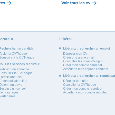
res
Voir tous les cv
cruteur
Libéral
Rechercher un candidat
Libéraux : rechercher un emploi
Tester la CVThèque
Déposer mon CV
Souscrire à la CVThèque
Créer une alerte email
Consultez les offres d'emploi
Tous les services recruteur
Créer mon compte candidat
Accéder à mon espace candidat
Publiez une annonce
Consultez la CVThèque
Libéraux : rechercher un remplaça
Forfaits annuels
Communication RH
Déposer une offre
Obtenir un devis
Consulter la CVThèque
Besoin d'un conseil
Créer mon compte recruteur
Témoignages
Accéder à mon compte recruteur
Partenaires