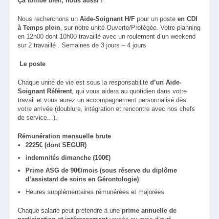
Ça tombe bien, nous aussi !
Nous recherchons un
Aide-Soignant H/F
pour un poste
en CDI
à Temps plein
, sur notre unité Ouverte/Protégée. Votre planning
en 12h00 dont 10h00 travaillé avec un roulement d’un weekend
sur 2 travaillé . Semaines de 3 jours – 4 jours
Le poste
Chaque unité de vie est sous la responsabilité
d’un Aide-
Soignant Référent
, qui vous aidera au quotidien dans votre
travail et vous aurez un accompagnement personnalisé dès
votre arrivée (doublure, intégration et rencontre avec nos chefs
de service…).
Rémunération mensuelle brute
2225€ (dont SEGUR)
indemnités dimanche (100€)
Prime ASG de 90€/mois (sous réserve du diplôme
d’assistant de soins en Gérontologie)
Heures supplémentaires rémunérées et majorées
Chaque salarié peut prétendre à une
prime annuelle de