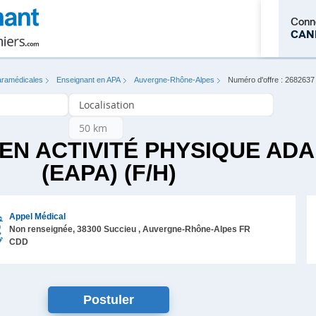
Conn
CAN
aramédicales
Enseignant en APA
Auvergne-Rhône-Alpes
Numéro d'offre : 2682637
M'inscrire
EN ACTIVITÉ PHYSIQUE AD
(EAPA) (F/H)
Appel Médical
Non renseignée,
38300
Succieu
, Auvergne-Rhône-Alpes
FR
CDD