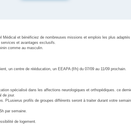
pel Médical et bénéficiez de nombreuses missions et emplois les plus adaptés
services et avantages exclusifs.
féminin comme au masculin.
ient, un centre de rééducation, un EEAPA (f/h) du 07/09 au 11/09 prochain.
ation spécialisé dans les affections neurologiques et orthopédiques. ce derni
l de jour.
pes. PLusierus profils de groupes différents seront à traiter durant votre sema
35h par semaine.
ssibilité de logement.