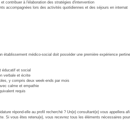
et contribuer à l'élaboration des stratégies d'intervention
nfants accompagnées lors des activités quotidiennes et des séjours en internat
 un établissement médico-social doit posséder une première expérience pertin
éducatif et social
 verbale et écrite
exibles, y compris deux week-ends par mois
 avec calme et empathie
quivalent requis
idature répond-elle au profil recherché ? Un(e) consultant(e) vous appellera af
te. Si vous êtes retenu(e), vous recevrez tous les éléments nécessaires pour