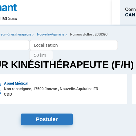
Conn
CAN
eur-Kinésitherapeute
Nouvelle-Aquitaine
Numéro d'offre : 2688398
M'inscrire
R KINÉSITHÉRAPEUTE (F/H)
Appel Médical
Non renseignée,
17500
Jonzac
, Nouvelle-Aquitaine
FR
CDD