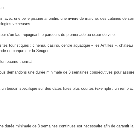
au.
 avec une belle piscine arrondie, une rivière de marche, des cabines de soin
ologies veineuses.
our d'un lac, rejoignant le parcours de promenade au cœur de ville.
tes touristiques : cinéma, casino, centre aquatique « les Antilles », château
alade en barque sur la Seugne…
d'un baume thermal
nous demandons une durée minimale de 3 semaines consécutives pour assure
e a un besoin spécifique sur des dates fixes plus courtes (exemple : un rempla
ne durée minimale de 3 semaines continues est nécessaire afin de garantir l