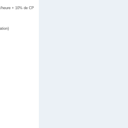
rut/heure + 10% de CP
ation)