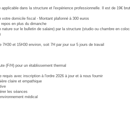
 applicable dans la structure et l'expérience professionnelle. Il est de 19€ b
on votre domicile fiscal - Montant plafonné à 300 euros
e repos en plus du dimanche
nature sur le bulletin de salaire) par la structure (studio ou chambre en coloc
)
e 7H30 et 15H30 environ, soit 7H par jour sur 5 jours de travail
te (F/H) pour un établissement thermal
requis avec inscription à l'ordre 2026 à jour et à nous fournir
ère claire et empathique
tive
gérer les séances
n environnement médical