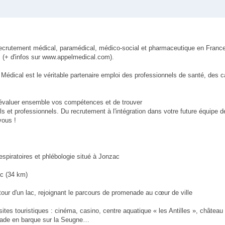
u recrutement médical, paramédical, médico-social et pharmaceutique en Franc
(+ d'infos sur www.appelmedical.com).
el Médical est le véritable partenaire emploi des professionnels de santé, des 
évaluer ensemble vos compétences et de trouver
ls et professionnels. Du recrutement à l'intégration dans votre future équipe d
vous !
respiratoires et phlébologie situé à Jonzac
ac (34 km)
tour d'un lac, rejoignant le parcours de promenade au cœur de ville
tes touristiques : cinéma, casino, centre aquatique « les Antilles », château
alade en barque sur la Seugne…