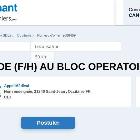
Conn
CAN
e) (IDE)
Occitanie
Numéro d'offre : 2688409
M'inscrire
DE (F/H) AU BLOC OPERATO
Appel Médical
Non renseignée,
31240
Saint-Jean
, Occitanie
FR
CDI