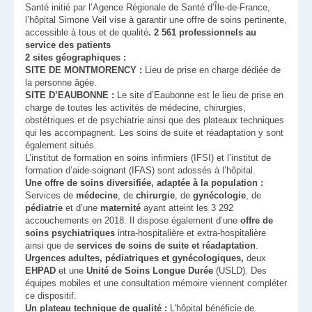
Santé initié par l’Agence Régionale de Santé d’Île-de-France,
l’hôpital Simone Veil vise à garantir une offre de soins pertinente,
accessible à tous et de qualité
. 2 561 professionnels au
service des patients
2 sites géographiques :
SITE DE MONTMORENCY :
Lieu de prise en charge dédiée de
la personne âgée.
SITE D’EAUBONNE :
Le site d’Eaubonne est le lieu de prise en
charge de toutes les activités de médecine, chirurgies,
obstétriques et de psychiatrie ainsi que des plateaux techniques
qui les accompagnent. Les soins de suite et réadaptation y sont
également situés.
L’institut de formation en soins infirmiers (IFSI) et l’institut de
formation d’aide-soignant (IFAS) sont adossés à l’hôpital.
Une offre de soins diversifiée, adaptée à la population :
Services de
médecine
, de
chirurgie
, de
gynécologie
, de
pédiatrie
et d’une
maternité
ayant atteint les 3 292
accouchements en 2018. Il dispose également d’une
offre de
soins psychiatriques
intra-hospitalière et extra-hospitalière
ainsi que de
services de soins de suite et réadaptation
.
Urgences adultes, pédiatriques et gynécologiques,
deux
EHPAD
et une
Unité de Soins Longue Durée
(USLD). Des
équipes mobiles et une consultation mémoire viennent compléter
ce dispositif.
Un plateau technique de qualité :
L'hôpital bénéficie de