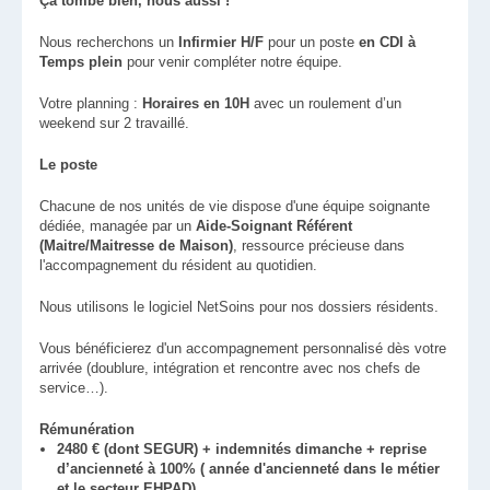
Ça tombe bien, nous aussi !
Nous recherchons un
Infirmier H/F
pour un poste
en CDI à
Temps plein
pour venir compléter notre équipe.
Votre planning :
Horaires en 10H
avec un roulement d’un
weekend sur 2 travaillé.
Le poste
Chacune de nos unités de vie dispose d'une équipe soignante
dédiée, managée par un
Aide-Soignant Référent
(Maitre/Maitresse de Maison)
, ressource précieuse dans
l'accompagnement du résident au quotidien.
Nous utilisons le logiciel NetSoins pour nos dossiers résidents.
Vous bénéficierez d'un accompagnement personnalisé dès votre
arrivée (doublure, intégration et rencontre avec nos chefs de
service…).
Rémunération
2480 € (dont SEGUR) + indemnités dimanche + reprise
d’ancienneté à 100% ( année d'ancienneté dans le métier
et le secteur EHPAD)