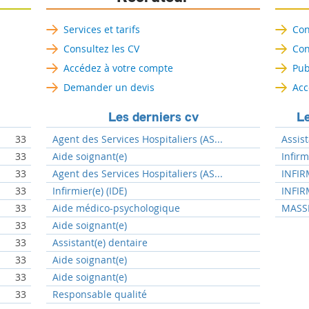
Services et tarifs
Con
Consultez les CV
Con
Accédez à votre compte
Pub
Demander un devis
Acc
Les derniers cv
Le
33
Agent des Services Hospitaliers (AS...
Assist
33
Aide soignant(e)
Infir
33
Agent des Services Hospitaliers (AS...
INFIR
33
Infirmier(e) (IDE)
INFIR
33
Aide médico-psychologique
MASSE
33
Aide soignant(e)
33
Assistant(e) dentaire
33
Aide soignant(e)
33
Aide soignant(e)
33
Responsable qualité