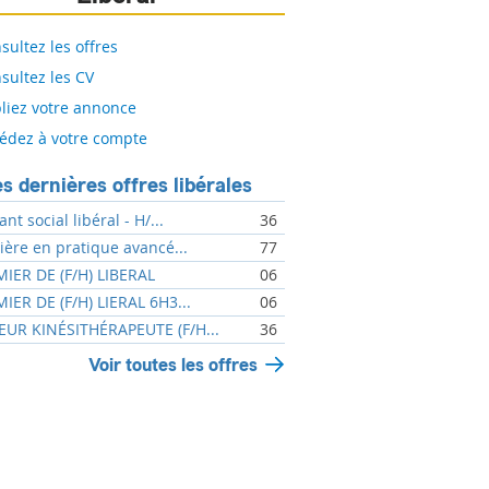
sultez les offres
sultez les CV
liez votre annonce
édez à votre compte
s dernières offres libérales
ant social libéral - H/...
36
mière en pratique avancé...
77
MIER DE (F/H) LIBERAL
06
MIER DE (F/H) LIERAL 6H3...
06
UR KINÉSITHÉRAPEUTE (F/H...
36
Voir toutes les offres