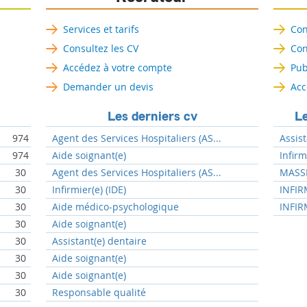
Services et tarifs
Con
Consultez les CV
Con
Accédez à votre compte
Pub
Demander un devis
Acc
Les derniers cv
Le
974
Agent des Services Hospitaliers (AS...
Assist
974
Aide soignant(e)
Infir
30
Agent des Services Hospitaliers (AS...
MASSE
30
Infirmier(e) (IDE)
INFIR
30
Aide médico-psychologique
INFIR
30
Aide soignant(e)
30
Assistant(e) dentaire
30
Aide soignant(e)
30
Aide soignant(e)
30
Responsable qualité