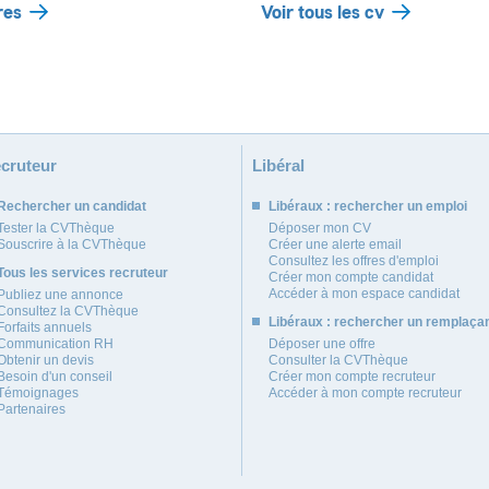
res
Voir tous les cv
cruteur
Libéral
Rechercher un candidat
Libéraux : rechercher un emploi
Tester la CVThèque
Déposer mon CV
Souscrire à la CVThèque
Créer une alerte email
Consultez les offres d'emploi
Tous les services recruteur
Créer mon compte candidat
Accéder à mon espace candidat
Publiez une annonce
Consultez la CVThèque
Libéraux : rechercher un remplaça
Forfaits annuels
Communication RH
Déposer une offre
Obtenir un devis
Consulter la CVThèque
Besoin d'un conseil
Créer mon compte recruteur
Témoignages
Accéder à mon compte recruteur
Partenaires