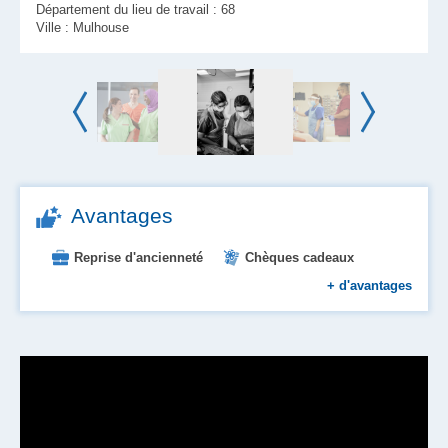
Département du lieu de travail : 68
Ville : Mulhouse
Avantages
Reprise d'ancienneté
Chèques cadeaux
Chèques vacances
Mutuelle
Formation
+
d'avantages
Place en crèche
Prévoyance
Primes
Plan épargne
Prise en charge des transports
Tickets restaurant