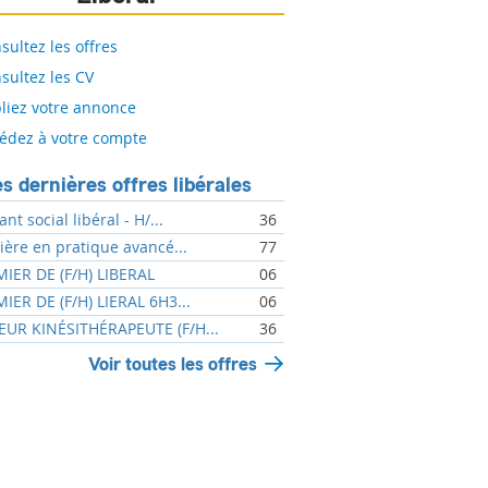
sultez les offres
sultez les CV
liez votre annonce
édez à votre compte
s dernières offres libérales
ant social libéral - H/...
36
mière en pratique avancé...
77
MIER DE (F/H) LIBERAL
06
MIER DE (F/H) LIERAL 6H3...
06
UR KINÉSITHÉRAPEUTE (F/H...
36
Voir toutes les offres