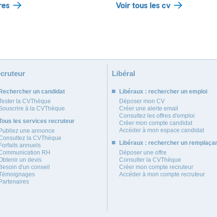
res
Voir tous les cv
cruteur
Libéral
Rechercher un candidat
Libéraux : rechercher un emploi
Tester la CVThèque
Déposer mon CV
Souscrire à la CVThèque
Créer une alerte email
Consultez les offres d'emploi
Tous les services recruteur
Créer mon compte candidat
Accéder à mon espace candidat
Publiez une annonce
Consultez la CVThèque
Libéraux : rechercher un remplaça
Forfaits annuels
Communication RH
Déposer une offre
Obtenir un devis
Consulter la CVThèque
Besoin d'un conseil
Créer mon compte recruteur
Témoignages
Accéder à mon compte recruteur
Partenaires