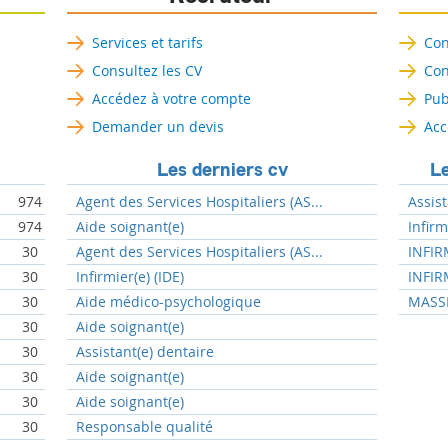
Services et tarifs
Con
Consultez les CV
Con
Accédez à votre compte
Pub
Demander un devis
Acc
Les derniers cv
Le
974
Agent des Services Hospitaliers (AS...
Assist
974
Aide soignant(e)
Infir
30
Agent des Services Hospitaliers (AS...
INFIR
30
Infirmier(e) (IDE)
INFIR
30
Aide médico-psychologique
MASSE
30
Aide soignant(e)
30
Assistant(e) dentaire
30
Aide soignant(e)
30
Aide soignant(e)
30
Responsable qualité