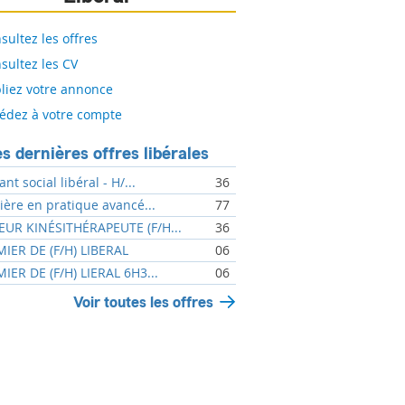
sultez les offres
sultez les CV
liez votre annonce
édez à votre compte
s dernières offres libérales
ant social libéral - H/...
36
mière en pratique avancé...
77
UR KINÉSITHÉRAPEUTE (F/H...
36
MIER DE (F/H) LIBERAL
06
MIER DE (F/H) LIERAL 6H3...
06
Voir toutes les offres