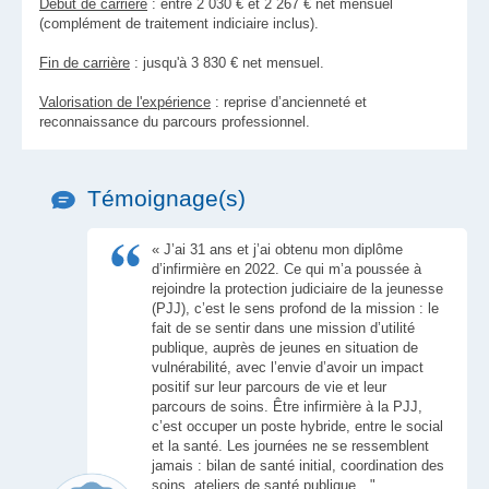
Début de carrière
: entre 2 030 € et 2 267 € net mensuel
(complément de traitement indiciaire inclus).
Fin de carrière
: jusqu'à 3 830 € net mensuel.
Valorisation de l'expérience
: reprise d’ancienneté et
reconnaissance du parcours professionnel.
Témoignage(s)
« J’ai 31 ans et j’ai obtenu mon diplôme
d’infirmière en 2022. Ce qui m’a poussée à
rejoindre la protection judiciaire de la jeunesse
(PJJ), c’est le sens profond de la mission : le
fait de se sentir dans une mission d’utilité
publique, auprès de jeunes en situation de
vulnérabilité, avec l’envie d’avoir un impact
positif sur leur parcours de vie et leur
parcours de soins. Être infirmière à la PJJ,
c’est occuper un poste hybride, entre le social
et la santé. Les journées ne se ressemblent
jamais : bilan de santé initial, coordination des
soins, ateliers de santé publique…"