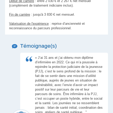
Début de carrière
: entre 2 030 € et 2 267 € net mensuel
(complément de traitement indiciaire inclus).
Fin de carrière
: jusqu'à 3 830 € net mensuel.
Valorisation de l'expérience
: reprise d’ancienneté et
reconnaissance du parcours professionnel.
Témoignage(s)
« J’ai 31 ans et j’ai obtenu mon diplôme
d’infirmière en 2022. Ce qui m’a poussée à
rejoindre la protection judiciaire de la jeunesse
(PJJ), c’est le sens profond de la mission : le
fait de se sentir dans une mission d’utilité
publique, auprès de jeunes en situation de
vulnérabilité, avec l’envie d’avoir un impact
positif sur leur parcours de vie et leur
parcours de soins. Être infirmière à la PJJ,
c’est occuper un poste hybride, entre le social
et la santé. Les journées ne se ressemblent
jamais : bilan de santé initial, coordination des
soins, ateliers de santé publique…"