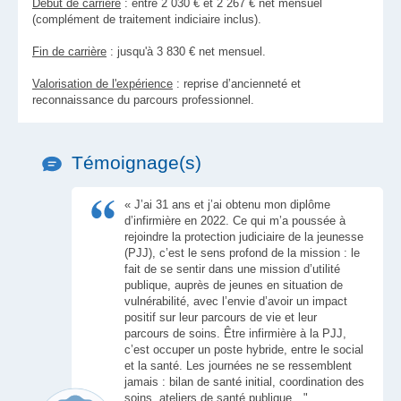
Début de carrière
: entre 2 030 € et 2 267 € net mensuel
(complément de traitement indiciaire inclus).
Fin de carrière
: jusqu'à 3 830 € net mensuel.
Valorisation de l'expérience
: reprise d’ancienneté et
reconnaissance du parcours professionnel.
Témoignage(s)
« J’ai 31 ans et j’ai obtenu mon diplôme
d’infirmière en 2022. Ce qui m’a poussée à
rejoindre la protection judiciaire de la jeunesse
(PJJ), c’est le sens profond de la mission : le
fait de se sentir dans une mission d’utilité
publique, auprès de jeunes en situation de
vulnérabilité, avec l’envie d’avoir un impact
positif sur leur parcours de vie et leur
parcours de soins. Être infirmière à la PJJ,
c’est occuper un poste hybride, entre le social
et la santé. Les journées ne se ressemblent
jamais : bilan de santé initial, coordination des
soins, ateliers de santé publique…"