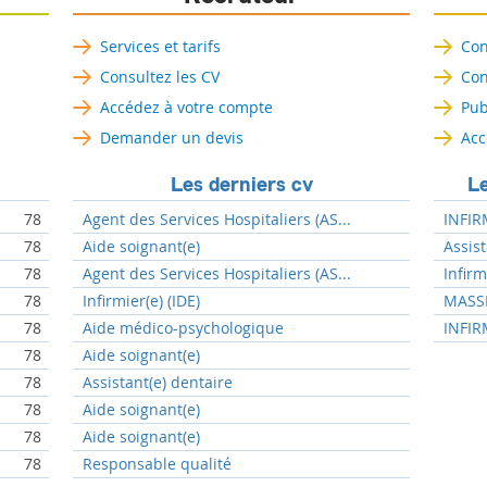
Services et tarifs
Con
Consultez les CV
Con
Accédez à votre compte
Pub
Demander un devis
Acc
Les derniers cv
Le
78
Agent des Services Hospitaliers (AS...
INFIR
78
Aide soignant(e)
Assist
78
Agent des Services Hospitaliers (AS...
Infir
78
Infirmier(e) (IDE)
MASSE
78
Aide médico-psychologique
INFIR
78
Aide soignant(e)
78
Assistant(e) dentaire
78
Aide soignant(e)
78
Aide soignant(e)
78
Responsable qualité