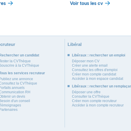
res
Voir tous les cv
cruteur
Libéral
Rechercher un candidat
Libéraux : rechercher un emploi
Tester la CVThèque
Déposer mon CV
Souscrire à la CVThèque
Créer une alerte email
Consultez les offres d'emploi
Tous les services recruteur
Créer mon compte candidat
Accéder à mon espace candidat
Publiez une annonce
Consultez la CVThèque
Libéraux : rechercher un remplaça
Forfaits annuels
Communication RH
Déposer une offre
Obtenir un devis
Consulter la CVThèque
Besoin d'un conseil
Créer mon compte recruteur
Témoignages
Accéder à mon compte recruteur
Partenaires