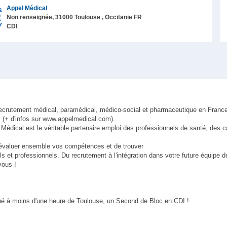
Appel Médical
Non renseignée,
31000
Toulouse
, Occitanie
FR
CDI
u recrutement médical, paramédical, médico-social et pharmaceutique en Franc
(+ d'infos sur www.appelmedical.com).
el Médical est le véritable partenaire emploi des professionnels de santé, des 
évaluer ensemble vos compétences et de trouver
ls et professionnels. Du recrutement à l'intégration dans votre future équipe d
vous !
ué à moins d'une heure de Toulouse, un Second de Bloc en CDI !