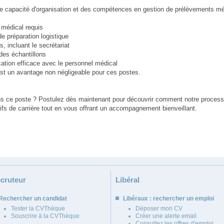
nte capacité d'organisation et des compétences en gestion de prélèvements m
 médical requis
e préparation logistique
, incluant le secrétariat
 des échantillons
cation efficace avec le personnel médical
est un avantage non négligeable pour ces postes.
s ce poste ? Postulez dès maintenant pour découvrir comment notre proces
tifs de carrière tout en vous offrant un accompagnement bienveillant.
cruteur
Libéral
Rechercher un candidat
Libéraux : rechercher un emploi
Tester la CVThèque
Déposer mon CV
Souscrire à la CVThèque
Créer une alerte email
Consultez les offres d'emploi