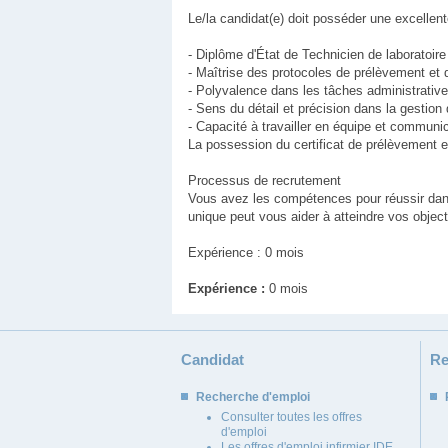
Le/la candidat(e) doit posséder une excelle
- Diplôme d'État de Technicien de laboratoire
- Maîtrise des protocoles de prélèvement et d
- Polyvalence dans les tâches administratives
- Sens du détail et précision dans la gestion
- Capacité à travailler en équipe et communi
La possession du certificat de prélèvement 
Processus de recrutement
Vous avez les compétences pour réussir dan
unique peut vous aider à atteindre vos objec
Expérience : 0 mois
Expérience :
0 mois
Candidat
Re
Recherche d'emploi
Consulter toutes les offres
d'emploi
Les offres d'emploi infirmier IDE