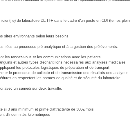
icien(ne) de laboratoire DE H-F dans le cadre d'un poste en CDI (temps plein
s sites environnants selon leurs besoins.
s liées au processus pré-analytique et à la gestion des prélèvements.
ant les rendez-vous et les communications avec les patients
sanguins et autres types d'échantillons nécessaires aux analyses médicales
ppliquant les protocoles logistiques de préparation et de transport
imiser le processus de collecte et de transmission des résultats des analyses
océdures en respectant les normes de qualité et de sécurité du laboratoire
edi avec un samedi sur deux travaillé.
eté si 3 ans minimum et prime d'attractivité de 300€/mois
ent d'indemnités kilométriques