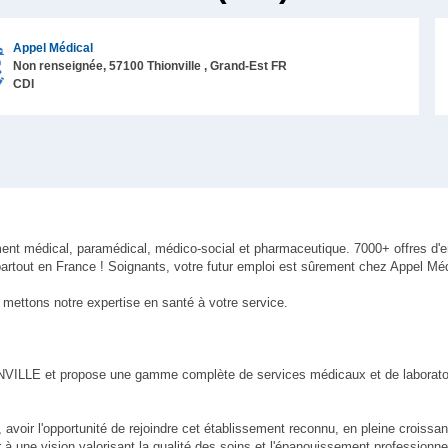
Appel Médical
Non renseignée,
57100
Thionville
, Grand-Est
FR
CDI
ment médical, paramédical, médico-social et pharmaceutique. 7000+ offres d'
artout en France ! Soignants, votre futur emploi est sûrement chez Appel Méd
mettons notre expertise en santé à votre service.
IONVILLE et propose une gamme complète de services médicaux et de laborato
voir l'opportunité de rejoindre cet établissement reconnu, en pleine croissan
r à une vision valorisant la qualité des soins et l'épanouissement professionne