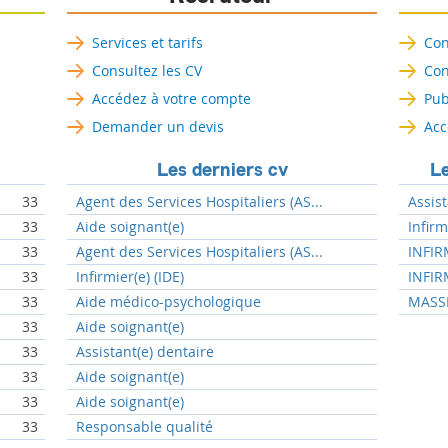
Services et tarifs
Con
Consultez les CV
Con
Accédez à votre compte
Pub
Demander un devis
Acc
Les derniers cv
Le
33
Agent des Services Hospitaliers (AS...
Assist
33
Aide soignant(e)
Infir
33
Agent des Services Hospitaliers (AS...
INFIR
33
Infirmier(e) (IDE)
INFIR
33
Aide médico-psychologique
MASSE
33
Aide soignant(e)
33
Assistant(e) dentaire
33
Aide soignant(e)
33
Aide soignant(e)
33
Responsable qualité