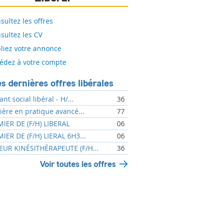
sultez les offres
sultez les CV
liez votre annonce
édez à votre compte
s dernières offres libérales
ant social libéral - H/...
36
mière en pratique avancé...
77
MIER DE (F/H) LIBERAL
06
MIER DE (F/H) LIERAL 6H3...
06
UR KINÉSITHÉRAPEUTE (F/H...
36
Voir toutes les offres