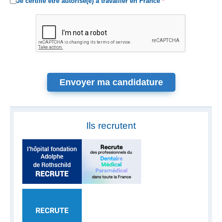
Je certifie être autorisé(e) à travailler en France
Ils recrutent