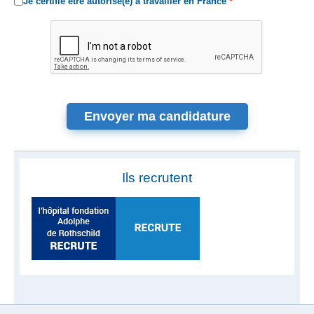
Je certifie être autorisé(e) à travailler en France
Ils recrutent