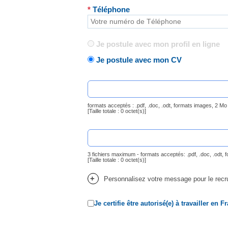
*
Téléphone
Je postule avec mon profil en ligne
Je postule avec mon CV
formats acceptés : .pdf, .doc, .odt, formats images, 2 
[Taille totale :
0 octet(s)
]
3 fichiers maximum - formats acceptés: .pdf, .doc, .odt
[Taille totale :
0 octet(s)
]
+
Personnalisez votre message pour le recr
Je certifie être autorisé(e) à travailler en F