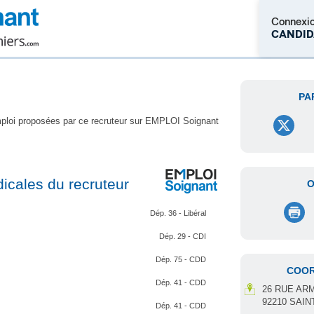
Connexi
CANDID
M'inscrire
PA
mploi proposées par ce recruteur sur EMPLOI Soignant
icales du recruteur
O
Dép. 36 - Libéral
Dép. 29 - CDI
Dép. 75 - CDD
COO
Dép. 41 - CDD
26 RUE A
92210 SAIN
Dép. 41 - CDD