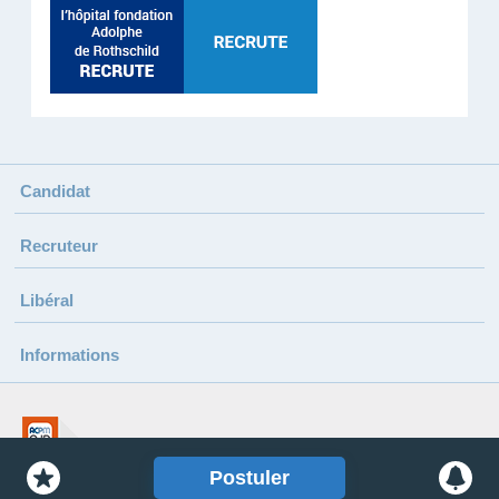
Candidat
Recruteur
Libéral
Informations
Sauvegarder cette offre
Rece
Postuler