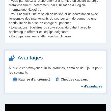
- Vous participez à l'élaboration et à la mise en œuvre du projet
d’établissement, notamment par l’utilisation du logiciel
informatique Nexadia ;
- Vous assurez une mission de liaison et de coordination avec
l'ensemble des intervenants du secteur afin de permettre une
continuité de la prise en charge du patient ;
- Evaluations régulières du suivi social du patient avec le
néphrologue référent et l'équipe soignante ;
- Participations aux staffs pluridisciplinaires.
Avantages
Mutuelle et prévoyance 100% gratuites, semaine de 3 jours pour
les soignants
Reprise d'ancienneté
Chèques cadeaux
Chèques vacances
Mutuelle
Formation
+
d'avantages
Prévoyance
Primes
Plan épargne
Tickets restaurant