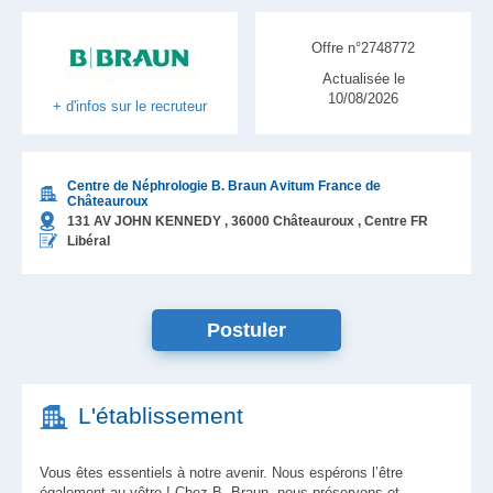
Offre n°2748772
Actualisée le
10/08/2026
+ d'infos sur le recruteur
Centre de Néphrologie B. Braun Avitum France de
Châteauroux
131 AV JOHN KENNEDY ,
36000
Châteauroux
, Centre
FR
Libéral
Postuler
L'établissement
Vous êtes essentiels à notre avenir. Nous espérons l’être
également au vôtre ! Chez B. Braun, nous préservons et