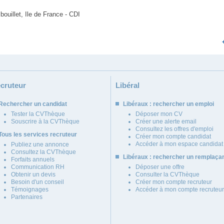
uillet, Ile de France - CDI
cruteur
Libéral
Rechercher un candidat
Libéraux : rechercher un emploi
Tester la CVThèque
Déposer mon CV
Souscrire à la CVThèque
Créer une alerte email
Consultez les offres d'emploi
Tous les services recruteur
Créer mon compte candidat
Accéder à mon espace candidat
Publiez une annonce
Consultez la CVThèque
Libéraux : rechercher un remplaça
Forfaits annuels
Communication RH
Déposer une offre
Obtenir un devis
Consulter la CVThèque
Besoin d'un conseil
Créer mon compte recruteur
Témoignages
Accéder à mon compte recruteur
Partenaires