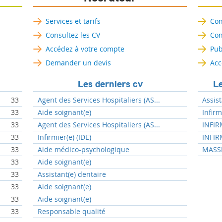
Services et tarifs
Con
Consultez les CV
Con
Accédez à votre compte
Pub
Demander un devis
Acc
Les derniers cv
Le
33
Agent des Services Hospitaliers (AS...
Assist
33
Aide soignant(e)
Infir
33
Agent des Services Hospitaliers (AS...
INFIR
33
Infirmier(e) (IDE)
INFIR
33
Aide médico-psychologique
MASSE
33
Aide soignant(e)
33
Assistant(e) dentaire
33
Aide soignant(e)
33
Aide soignant(e)
33
Responsable qualité