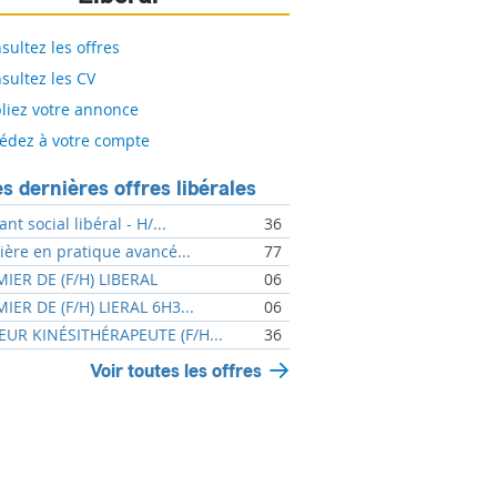
sultez les offres
sultez les CV
liez votre annonce
édez à votre compte
s dernières offres libérales
ant social libéral - H/...
36
mière en pratique avancé...
77
MIER DE (F/H) LIBERAL
06
MIER DE (F/H) LIERAL 6H3...
06
UR KINÉSITHÉRAPEUTE (F/H...
36
Voir toutes les offres