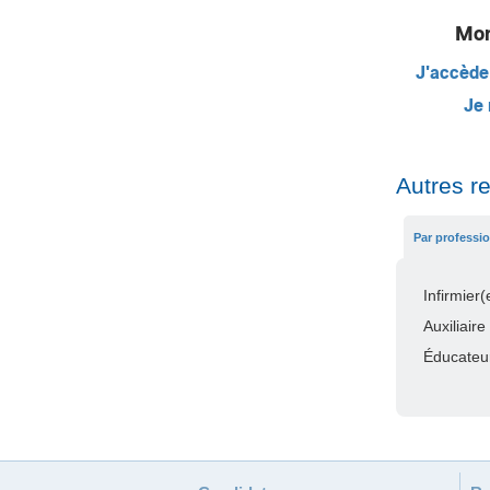
Mon
J'accède
Je 
Autres r
Par professi
Infirmier(
Auxiliaire
Éducateur