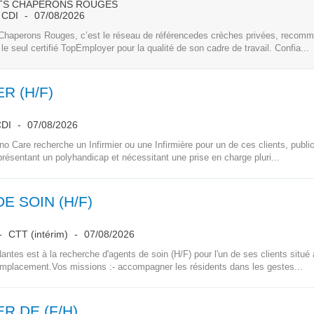
ITS CHAPERONS ROUGES
CDI
07/08/2026
 Chaperons Rouges, c’est le réseau de référencedes crèches privées, recom
t le seul certifié TopEmployer pour la qualité de son cadre de travail. Confia...
ER (H/F)
DI
07/08/2026
o Care recherche un Infirmier ou une Infirmière pour un de ces clients, publ
présentant un polyhandicap et nécessitant une prise en charge pluri...
E SOIN (H/F)
CTT (intérim)
07/08/2026
ntes est à la recherche d'agents de soin (H/F) pour l'un de ses clients situ
mplacement.Vos missions :- accompagner les résidents dans les gestes...
ER DE (F/H)