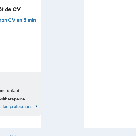
ôt de CV
mon CV en 5 min
une enfant
sitherapeute
s les professions