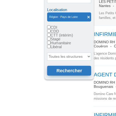
LES PET
Nantes
Localisation
Les Petits
Région : Pays de Loire
familles, e
CDI
CDD
INFIRMI
CTT (intérim)
Stage
DOMINO RH
Humanitaire
Couëron
C
Libéral
L'agence Domin
Toutes les structures
des résidents 
AGENT D
DOMINO RH
Bouguenais
Domino Care Na
missions de re
INFIRMI