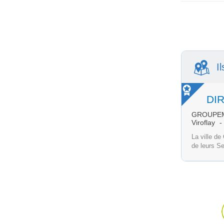
I
GROUPEM
Viroflay
La ville de
de leurs Se