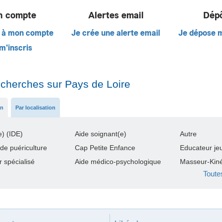
 compte
Alertes email
Dép
 à mon compte
Je crée une alerte email
Je dépose 
m'inscris
echerches sur Pays de Loire
on
Par localisation
e) (IDE)
Aide soignant(e)
Autre
 de puériculture
Cap Petite Enfance
Educateur je
 spécialisé
Aide médico-psychologique
Masseur-Kiné
Toute