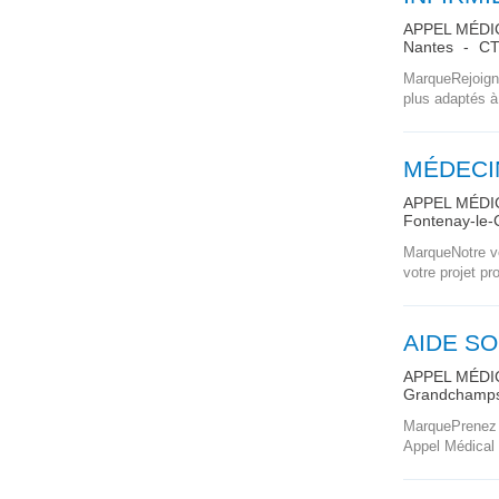
APPEL MÉDI
Nantes
CTT
MarqueRejoigne
plus adaptés à
MÉDECIN
APPEL MÉDI
Fontenay-le
MarqueNotre vo
votre projet pr
AIDE SO
APPEL MÉDI
Grandchamps
MarquePrenez u
Appel Médical 