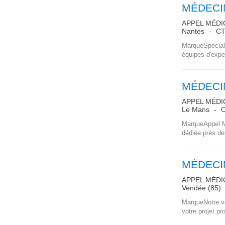
MÉDECI
APPEL MÉDI
Nantes
CTT
MarqueSpéciali
équipes d'expe
MÉDECIN
APPEL MÉDI
Le Mans
C
MarqueAppel Mé
dédiée près de
MÉDECIN
APPEL MÉDI
Vendée (85)
MarqueNotre vo
votre projet pr